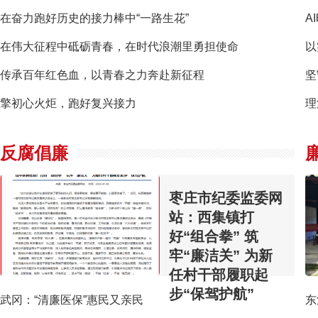
在奋力跑好历史的接力棒中“一路生花”
A
在伟大征程中砥砺青春，在时代浪潮里勇担使命
以
传承百年红色血，以青春之力奔赴新征程
坚
擎初心火炬，跑好复兴接力
理
反腐倡廉
枣庄市纪委监委网
站：西集镇打
好“组合拳” 筑
牢“廉洁关” 为新
任村干部履职起
步“保驾护航”
武冈：“清廉医保”惠民又亲民