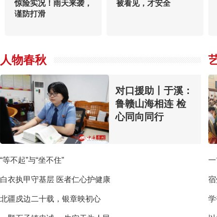
惊险实况！雨天来袭，
被看见，才安全
谨防打滑
人物春秋
对口援助丨于溪：
鲁赣山海相连 检
心同向同行
“等不起”与“坐不住”
一
白衣执甲守基层 医者仁心护健康
宿
北疆戍边二十载，银章映初心
学