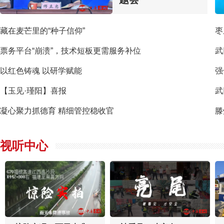
藏在麦芒里的“种子信仰”
枣
票务平台“崩溃”，技术短板更需服务补位
武
以红色铸魂 以研学赋能
强
【玉见·瑾阳】喜报
武
凝心聚力抓德育 精细管控稳收官
视听中心