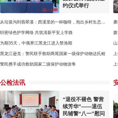
约仪式举行
从垃圾沟到翡翠溪：西溪里的一杯咖啡，泡出乡村生态“清凉经济”
赓
织密绿色护学网络 共筑清新平安上学路
拨
为期35天，中俄界江黑龙江进入禁渔期
黑龙江逊克：警民联手救助两尾国家一级保护动物达氏鳇
警民携手成功救助国家二级保护动物游隼
上
公检法讯
“退役不褪色 警营
续芳华”——退伍
民辅警“八一”慰问