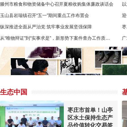
滕州市粮食和物资储备中心召开夏粮收购集体廉政谈话会
以
玉山县岩瑞镇召开“五一”期间重点工作布置会
迎
纵深推进全面从严治党 筑牢事业发展坚强保障
枣
从“唯物辩证”到“实事求是”，新形势下案件查办工作质效提升研究
广
生态中国
枣庄市首单！山亭
区水土保持生态产
品价值转化交易签