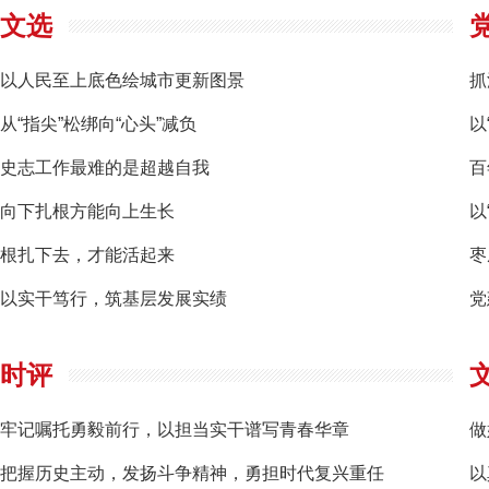
文选
以人民至上底色绘城市更新图景
抓
从“指尖”松绑向“心头”减负
以
史志工作最难的是超越自我
百
向下扎根方能向上生长
以
根扎下去，才能活起来
以实干笃行，筑基层发展实绩
党
时评
牢记嘱托勇毅前行，以担当实干谱写青春华章
把握历史主动，发扬斗争精神，勇担时代复兴重任
以