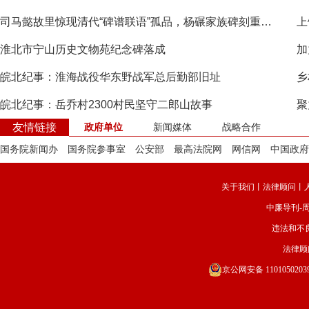
司马懿故里惊现清代“碑谱联语”孤品，杨碾家族碑刻重见天日
上
淮北市宁山历史文物苑纪念碑落成
加
皖北纪事：淮海战役华东野战军总后勤部旧址
乡
皖北纪事：岳乔村2300村民坚守二郎山故事
友情链接
政府单位
新闻媒体
战略合作
国务院新闻办
国务院参事室
公安部
最高法院网
网信网
中国政府
关于我们
丨
法律顾问
丨
中廉导刊-
违法和不良信
法律顾
京公网安备 11010502039