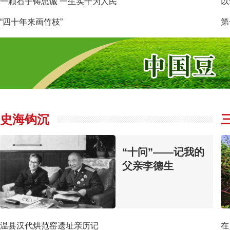
一颗石子铸忠诚 一生实干为人民
以
“四十年来画竹枝”
史海钩沉
“十问”——记我的
父亲李德生
温县汉代烘范窑遗址亲历记
在