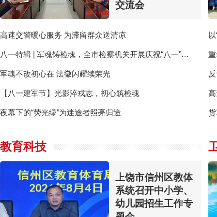
交流会
高速交警暖心服务 为滞留群众送清凉
以
八一特辑 | 军魂铸检魂，全市检察机关开展庆祝“八一”建军节系列活动
军魂不改初心在 法徽闪耀续荣光
反
【八一建军节】光影淬戎志，初心筑检魂
夜幕下的“荧光绿”为迷途者照亮归途
货
教育科技
上饶市信州区教体
系统召开中小学、
幼儿园招生工作专
题会