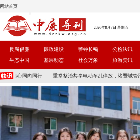
网站首页
2026年8月7日 星期五
反腐倡廉
廉政建设
警钟长鸣
公检法讯
生态中国
基层动态
社会万象
旅游资讯
检心同向同行
重拳整治共享电动车乱停放，诸暨城管严管重